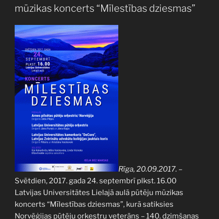
labākais
mūzikas koncerts “Mīlestības dziesmas”
pūtēju
orķestris
saņem
Latvijas
Universitātes
Pūtēju
Orķestris”
Rīga, 20.09.2017.
–
Svētdien, 2017. gada 24. septembrī plkst. 16.00
Latvijas Universitātes Lielajā aulā pūtēju mūzikas
koncerts “Mīlestības dziesmas”, kurā satiksies
Norvēģijas pūtēju orķestru veterāns – 140. dzimšanas