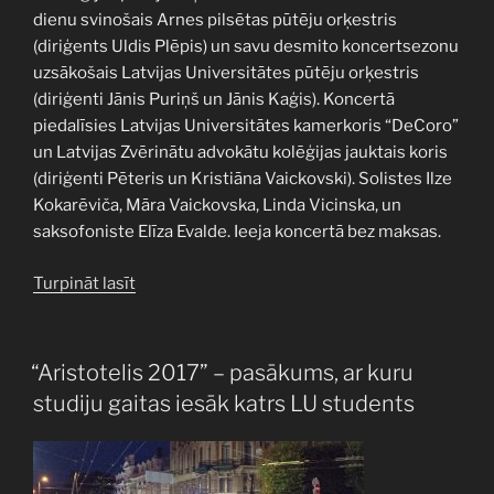
dienu svinošais Arnes pilsētas pūtēju orķestris
(diriģents Uldis Plēpis) un savu desmito koncertsezonu
uzsākošais Latvijas Universitātes pūtēju orķestris
(diriģenti Jānis Puriņš un Jānis Kaģis). Koncertā
piedalīsies Latvijas Universitātes kamerkoris “DeCoro”
un Latvijas Zvērinātu advokātu kolēģijas jauktais koris
(diriģenti Pēteris un Kristiāna Vaickovski). Solistes Ilze
Kokarēviča, Māra Vaickovska, Linda Vicinska, un
saksofoniste Elīza Evalde. Ieeja koncertā bez maksas.
“Latvijas
Turpināt lasīt
Universitātē
notiks
pūtēju
PUBLICĒTS
“Aristotelis 2017” – pasākums, ar kuru
mūzikas
studiju gaitas iesāk katrs LU students
koncerts
“Mīlestības
dziesmas””