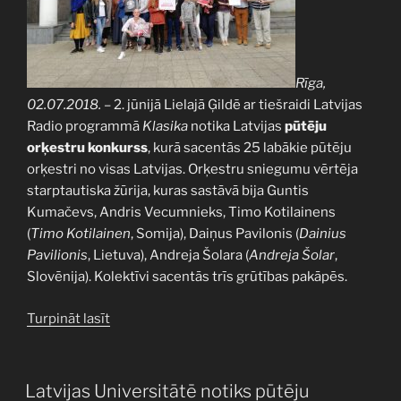
Rīga,
02.07.2018.
– 2. jūnijā Lielajā Ģildē ar tiešraidi Latvijas
Radio programmā
Klasika
notika Latvijas
pūtēju
orķestru konkurss
, kurā sacentās 25 labākie pūtēju
orķestri no visas Latvijas. Orķestru sniegumu vērtēja
starptautiska žūrija, kuras sastāvā bija Guntis
Kumačevs, Andris Vecumnieks, Timo Kotilainens
(
Timo Kotilainen
, Somija), Daiņus Pavilonis (
Dainius
Pavilionis
, Lietuva), Andreja Šolara (
Andreja Šolar
,
Slovēnija). Kolektīvi sacentās trīs grūtības pakāpēs.
“Dziesmusvētku
Turpināt lasīt
Lielo
balvu
kā
PUBLICĒTS
Latvijas Universitātē notiks pūtēju