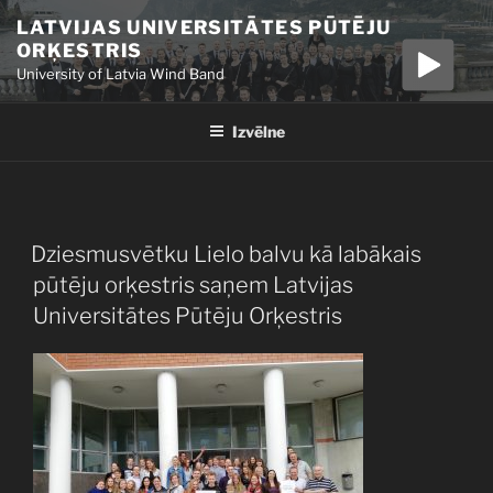
Doties
LATVIJAS UNIVERSITĀTES PŪTĒJU
uz
ORĶESTRIS
saturu
University of Latvia Wind Band
Izvēlne
PUBLICĒTS
Dziesmusvētku Lielo balvu kā labākais
pūtēju orķestris saņem Latvijas
Universitātes Pūtēju Orķestris