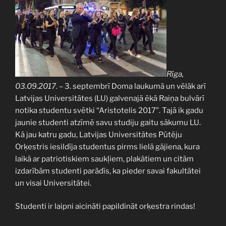
Rīga,
03.09.2017.
– 3. septembrī Doma laukumā un vēlāk arī
Latvijas Universitātes (LU) galvenajā ēkā Raiņa bulvārī
notika studentu svētki “Aristotelis 2017”. Tajā ik gadu
jaunie studenti atzīmē savu studiju gaitu sākumu LU.
Kā jau katru gadu, Latvijas Universitātes Pūtēju
Orķestris iesildīja studentus pirms lielā gājiena, kura
laikā ar patriotiskiem saukļiem, plakātiem un citām
izdarībām studenti parādīs, ka pieder savai fakultātei
un visai Universitātei.
Studenti ir laipni aicināti papildināt orķestra rindas!