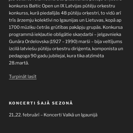
konkurss Baltic Open un IX Latvijas pūtēju orķestru
konkurss, kurā piedalījās 48 pūtēju orķestri, to vidū arī
trīs ārzemju kolektīvi no Igaunijas un Lietuvas, kopā ap
1700 mūziķu četrās grūtības pakāpju grupās. Konkursa
programmā iekļautie obligātie skaņdarbi – jelgavnieka
Gunāra Ordelovska (1927 – 1990) marši – bija veltījums
izcilā latviešu pūtēju orķestru diriģenta, komponista un
pedagoga 90 gadu jubilejai, kura tika atzīmēta
28.martā.
“Latvijas
Turpināt lasīt
Universitātes
pūtēju
orķestra
KONCERTI ŠAJĀ SEZONĀ
sasniegumi
Starptautiskajā
21.,22. februārī – Koncerti Valkā un Igaunijā
konkursā
Jelgavā”