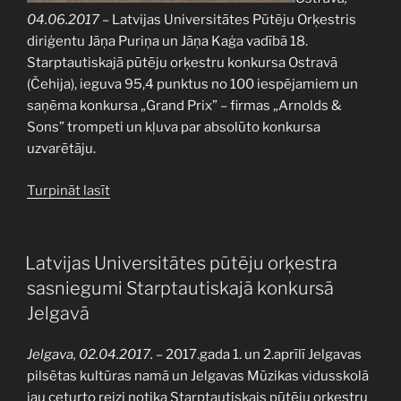
04.06.2017
– Latvijas Universitātes Pūtēju Orķestris
diriģentu Jāņa Puriņa un Jāņa Kaģa vadībā 18.
Starptautiskajā pūtēju orķestru konkursa Ostravā
(Čehija), ieguva 95,4 punktus no 100 iespējamiem un
saņēma konkursa „Grand Prix” – firmas „Arnolds &
Sons” trompeti un kļuva par absolūto konkursa
uzvarētāju.
“Latvijas
Turpināt lasīt
Universitātes
Pūtēju
Orķestris
PUBLICĒTS
Latvijas Universitātes pūtēju orķestra
uzvar
sasniegumi Starptautiskajā konkursā
konkursā
Jelgavā
Ostravā”
Jelgava, 02.04.2017.
– 2017.gada 1. un 2.aprīlī Jelgavas
pilsētas kultūras namā un Jelgavas Mūzikas vidusskolā
jau ceturto reizi notika Starptautiskais pūtēju orķestru