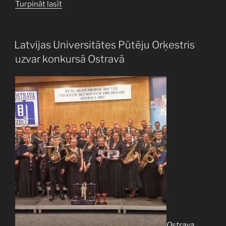
““Aristotelis
Turpināt lasīt
2017”
–
pasākums,
PUBLICĒTS
Latvijas Universitātes Pūtēju Orķestris
ar
uzvar konkursā Ostravā
kuru
studiju
gaitas
iesāk
katrs
LU
students”
Ostrava,