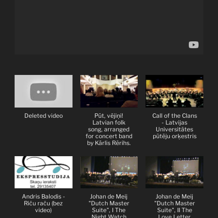
Deleted video
Pūt, vējiņi!
Call of the Clans
Latvian folk
- Latvijas
song, arranged
Universitātes
for concert band
pūtēju orķestris
by Kārlis Rērihs.
Andris Balodis -
Johan de Meij
Johan de Meij
Riču raču (bez
"Dutch Master
"Dutch Master
video)
Suite", I The
Suite", II The
Night Watch
Love Letter