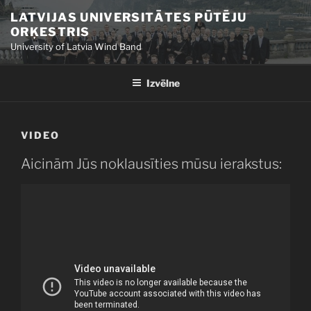
Doties
LATVIJAS UNIVERSITĀTES PŪTĒJU
uz
ORĶESTRIS
saturu
University of Latvia Wind Band
Izvēlne
VIDEO
Aicinām Jūs noklausīties mūsu ierakstus: