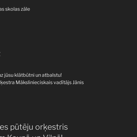
as skolas zāle
v
 jūsu klātbūtni un atbalstu!
rķestra Mākslinieciskais vadītājs Jānis
tes pūtēju orķestris