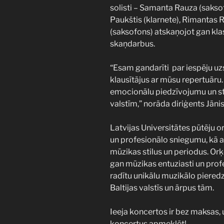
solisti – Samanta Rauza (saksofo
Paukštis (klarnete), Rimantas 
(saksofons) atskaņojot gan kl
skaņdarbus.
“Esam gandarīti par iespēju uzs
klausītājus ar mūsu repertuār
emocionālu piedzīvojumu un st
valstīm,” norāda diriģents Jānis
Latvijas Universitātes pūtēju o
un profesionālo sniegumu, kā a
mūzikas stilus un periodus. Orķe
gan mūzikas entuziasti un profes
radītu unikālu muzikālo pieredz
Baltijas valstīs un ārpus tām.
Ieeja koncertos ir bez maksas, 
koncertus apmeklēt!