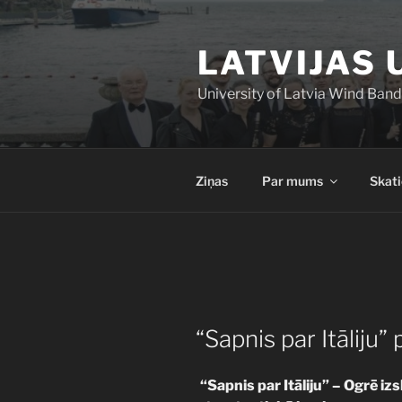
Doties
uz
LATVIJAS 
saturu
University of Latvia Wind Band
Ziņas
Par mums
Skati
PUBLICĒTS
“Sapnis par Itāliju” 
“Sapnis par Itāliju” – Ogrē i