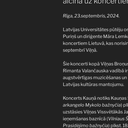
aicina uz koncerti
Rīga, 23.septembris, 2024.
Latvijas Universitātes pūtēju or
Puriņš un diriģente Māra Lemk
koncertiem Lietuvā, kas norisi
septembrī Viļņā.
Šie koncerti kopā Viļņas Broņu
Rimanta Valančauska vadībā ir l
augstvērtīgas muzicēšanas un i
Latvijas kultūras mantojumu.
Koncerts Kauņā notiks Kauņas S
arkangelo Mykolo bažnyčia
) p
uzstāsies Viļņas Vissvētākās J
ieņemšanas baznīcā (
Vilniaus 
Prasidėjimo bažnyčia
) plkst. 