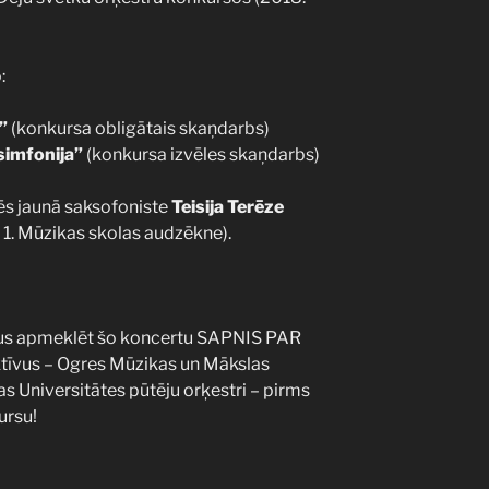
:
”
(konkursa obligātais skaņdarbs)
simfonija”
(konkursa izvēles skaņdarbs)
ēs jaunā saksofoniste
Teisija Terēze
1. Mūzikas skolas audzēkne).
jus apmeklēt šo koncertu SAPNIS PAR
ktīvus – Ogres Mūzikas un Mākslas
as Universitātes pūtēju orķestri – pirms
ursu!