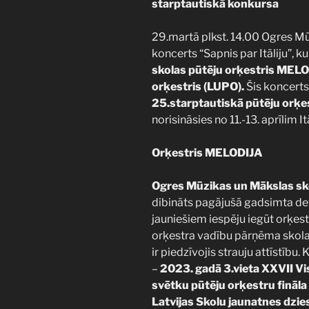
starptautiskā konkursa
29.martā plkst. 14.00 Ogres Mū
koncerts “Sapnis par Itāliju”, k
skolas pūtēju orķestris MEL
orķestris (LUPO).
Šis koncerts
25.starptautiskā pūtēju orķe
norisināsies no 11.-13. aprīlim It
Orķestris MELODIJA
Ogres Mūzikas un Mākslas sk
dibināts pagājušā gadsimta de
jauniešiem iespēju iegūt orķest
orķestra vadību pārņēma skola
ir piedzīvojis strauju attīstību
–
2023. gadā
3.vieta XXVII V
svētku pūtēju orķestru fināl
Latvijas Skolu jaunatnes dzie