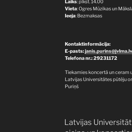
Laiks
: plkst. 14.00
Vieta
: Ogres Mūzikas un Māksl
Ieeja
: Bezmaksas
Kontaktinformācija:
E-pasts:
janis.purins@jvlma.l
Telefona nr.: 29231172
Tiekamies koncertā un ceram uz
Latvijas Universitātes pūtēju o
Puriņš
PUBLICĒTS
Latvijas Universitā