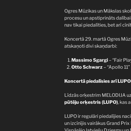
Ogres Mūzikas un Mākslas skolas
procesu un apstiprināts dalīb
nav tikai piedalīties, bet arī cī
Koncertā 29. martā Ogres Mūzik
atskaņoti divi skaņdarbi:
Massimo Sgargi
– “Fair Pl
Otto Schwarz
– “Apollo 11”
Koncertā piedalīsies arī LUPO
Līdzās orķestrim MELODIJA uz
pūtēju orķestris (LUPO)
, kas 
LUPO ir regulāri piedalījies na
un izcīnījis vairākus Grand Prix 
Vispārējo latviešu Dziesmu un 