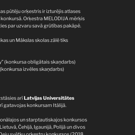
 pūtēju orķestris ir izturējis atlases
ai konkursā. Orķestra MELODIJA mērķis
nīties par uzvaru savā grūtības pakāpē.
as un Mākslas skolas zālē tiks
ay” (konkursa obligātais skaņdarbs)
 (konkursa izvēles skaņdarbs)
stāsies arī
Latvijas Universitātes
arī gatavojas konkursam Itālijā.
cionālajos un starptautiskajos konkursos
Lietuvā, Čehijā, Igaunijā, Polijā un divos
Deju svētku orķestru konkursos (2018.