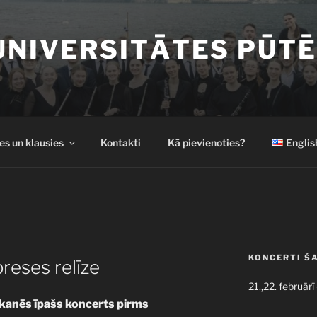
UNIVERSITĀTES PŪTĒ
es un klausies
Kontakti
Kā pievienoties?
Englis
KONCERTI Š
preses relīze
21.,22. februārī
zskanēs īpašs koncerts pirms