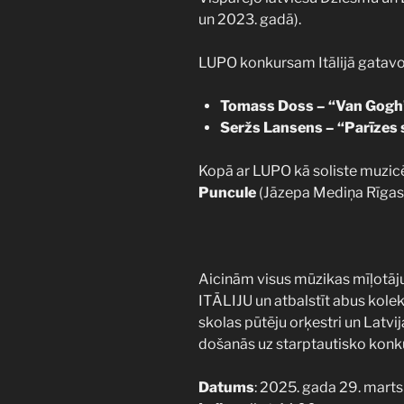
un 2023. gadā).
LUPO konkursam Itālijā gatavo
Tomass Doss – “Van Gogh
Seržs Lansens – “Parīzes 
Kopā ar LUPO kā soliste muzic
Puncule
(Jāzepa Mediņa Rīgas 
Aicinām visus mūzikas mīļotā
ITĀLIJU un atbalstīt abus kole
skolas pūtēju orķestri un Latvij
došanās uz starptautisko konk
Datums
: 2025. gada 29. marts