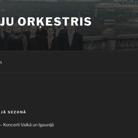
JU ORĶESTRIS
h
AJĀ SEZONĀ
 – Koncerti Valkā un Igaunijā