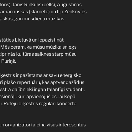
ns), Jānis Rinkulis (čells), Augustinas
Ramanauskas (klarnete) un Iļja Zenkovičs
asiskās, gan mūsdienu mūzikas
tāties Lietuvā un iepazīstināt
u. Mēs ceram, ka mūsu mūzika sniegs
iprinās kultūras saiknes starp mūsu
 Puriņš.
rķestris ir pazīstams ar savu enerģisko
rī plašo repertuāru, kas aptver dažādus
stra dalībnieki ir gan talantīgi studenti,
ionāļi, kuri apvienojušies, lai kopā
i. Pūtēju orķestris regulāri koncertē
un organizatori aicina visus interesentus