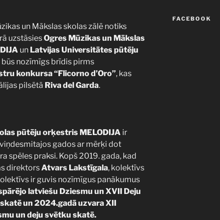
FACEBOOK
zikas un Mākslas skolas zālē notiks
urā uzstāsies
Ogres Mūzikas un Mākslas
ODIJA
un
Latvijas Universitātes pūtēju
 būs nozīmīgs brīdis pirms
stru konkursa “Flicorno d’Oro”
, kas
ālijas pilsētā
Riva del Garda
.
olas pūtēju orķestris MELODIJA
ir
viņdesmitajos gados ar mērķi dot
ra spēles praksi. Kopš 2019. gada, kad
s direktors
Atvars Lakstīgala
, kolektīvs
. Kolektīvs ir guvis nozīmīgus panākumus
ispārējo latviešu Dziesmu un XVII Deju
a skatē un 2024.gadā uzvara XII
smu un deju svētku skatē.