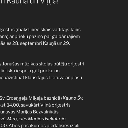
em Kauņā un Viļņā!
ķestris (mākslinieciskais vadītājs Jānis
ena) ar prieku paziņo par gaidāmajiem
nāsies 28. septembrī Kauņā un 29.
s Jonušas mūzikas skolas pūtēju orķestri
ieliska iespēja gūt prieku no
epazīstināt klausītājus Lietuvā ar plašu
v. Erceņģeļa Miķeļa baznīcā (
Kauno Šv.
lkst. 14.00, savukārt Viļņā orķestris
aunavas Marijas Bezvainīgās
Švč. Mergelės Marijos Nekaltojo
18.00. Abos pasākumos piedalīsies izcili