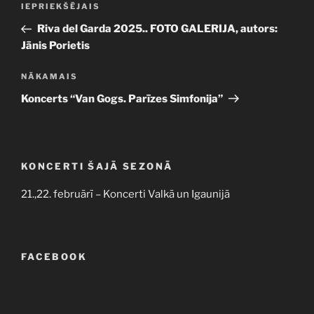
Iepriekšējā
IEPRIEKŠĒJAIS
izvēlne
ziņa:
Riva del Garda 2025.. FOTO GALERIJA, autors:
Jānis Porietis
Nākamā
NĀKAMAIS
ziņa
Koncerts “Van Gogs. Parīzes Simfonija”
KONCERTI ŠAJĀ SEZONĀ
21.,22. februārī – Koncerti Valkā un Igaunijā
FACEBOOK