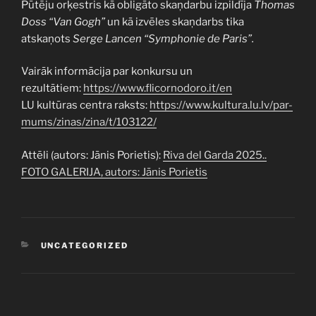
Pūtēju orķestris kā obligāto skaņdarbu izpildīja
Thomas
Doss “Van Gogh”
un kā izvēles skaņdarbs tika
atskaņots
Serge Lancen “Symphonie de Paris”.
Vairāk informācija par konkursu un
rezultātiem:
https://www.flicornodoro.it/en
LU kultūras centra raksts:
https://www.kultura.lu.lv/par-
mums/zinas/zina/t/103122/
Attēli (autors: Jānis Porietis):
Riva del Garda 2025..
FOTO GALERIJA, autors: Jānis Porietis
KATEGORIJAS
UNCATEGORIZED
Ziņu