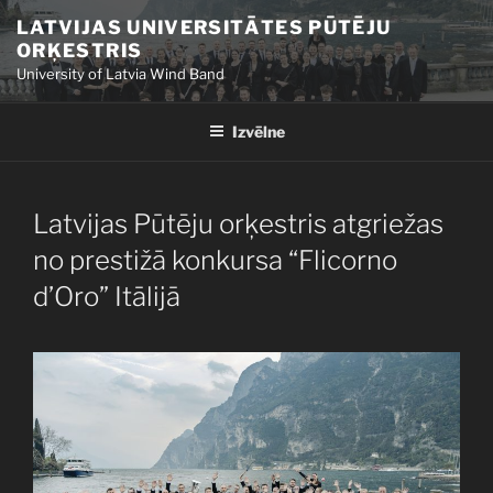
Doties
LATVIJAS UNIVERSITĀTES PŪTĒJU
uz
ORĶESTRIS
saturu
University of Latvia Wind Band
Izvēlne
PUBLICĒTS
Latvijas Pūtēju orķestris atgriežas
no prestižā konkursa “Flicorno
d’Oro” Itālijā