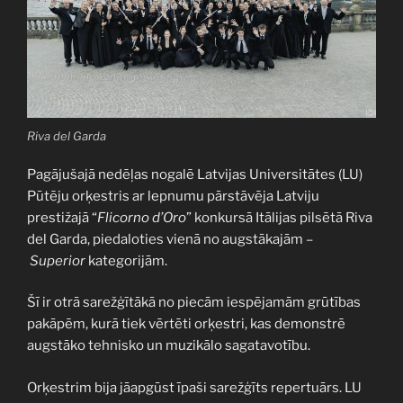
Riva del Garda
Pagājušajā nedēļas nogalē Latvijas Universitātes (LU)
Pūtēju orķestris ar lepnumu pārstāvēja Latviju
prestižajā “
Flicorno d’Oro
” konkursā Itālijas pilsētā Riva
del Garda, piedaloties vienā no augstākajām –
Superior
kategorijām.
Šī ir otrā sarežģītākā no piecām iespējamām grūtības
pakāpēm, kurā tiek vērtēti orķestri, kas demonstrē
augstāko tehnisko un muzikālo sagatavotību.
Orķestrim bija jāapgūst īpaši sarežģīts repertuārs. LU