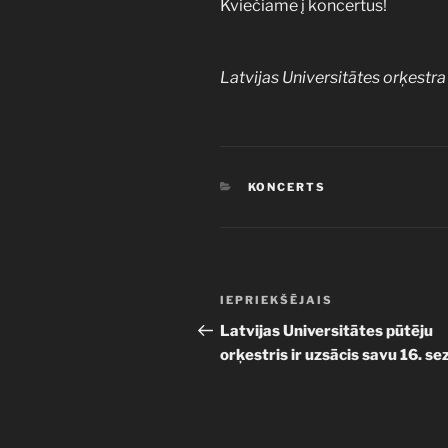
Kviečiame į koncertus!
Latvijas Universitātes orķestra
KATEGORIJAS
KONCERTS
Ziņu
Iepriekšējā
IEPRIEKŠĒJAIS
izvēlne
ziņa:
Latvijas Universitātes pūtēju
orķestris ir uzsācis savu 16. se