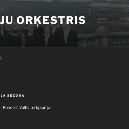
JU ORĶESTRIS
h
AJĀ SEZONĀ
 – Koncerti Valkā un Igaunijā