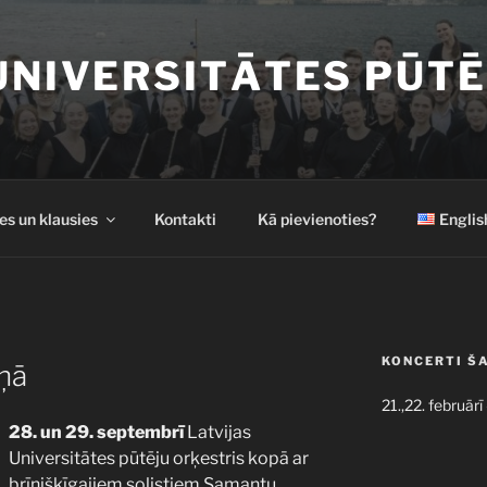
UNIVERSITĀTES PŪTĒ
es un klausies
Kontakti
Kā pievienoties?
Englis
KONCERTI Š
ņā
21.,22. februārī
28. un 29. septembrī
Latvijas
Universitātes pūtēju orķestris kopā ar
brīnišķīgajiem solistiem Samantu