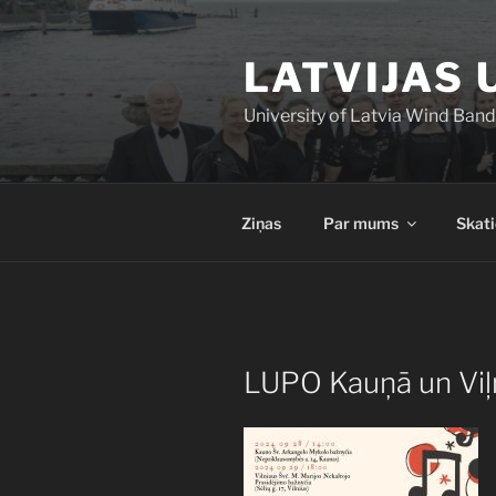
Doties
uz
LATVIJAS 
saturu
University of Latvia Wind Band
Ziņas
Par mums
Skati
PUBLICĒTS
LUPO Kauņā un Viļ