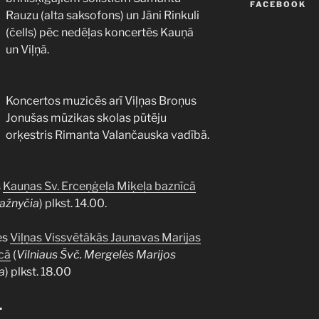
FACEBOOK
Rauzu (alta saksofons) un Jāni Rinkuli
(čells) pēc nedēļas koncertēs Kauņā
un Viļņā.
Koncertos muzicēs arī Viļņas Broņus
Jonušas mūzikas skolas pūtēju
orķestris Rimanta Valančauska vadībā.
s
Kauņas Sv. Erceņģeļa Miķeļa baznīcā
ažnyčia
) plkst. 14.00.
es
Viļņas Vissvētākās Jaunavas Marijas
cā
(
Vilniaus Švč. Mergelės Marijos
a
) plkst. 18.00
.