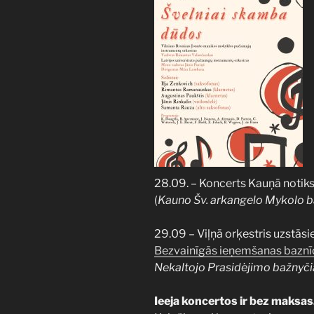
28.09. – Koncerts Kauņā notik
(
Kauno Šv. arkangelo Mykolo b
29.09 – Viļņā orķestris uzstāsi
Bezvainīgās ieņemšanas baznī
Nekaltojo Prasidėjimo bažnyči
Ieeja koncertos ir bez maksas