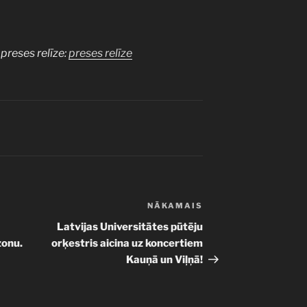
 preses relīze:
preses relīze
NĀKAMAIS
Nākamā
ziņa
Latvijas Universitātes pūtēju
zonu.
orķestris aicina uz koncertiem
Kauņā un Viļņā!