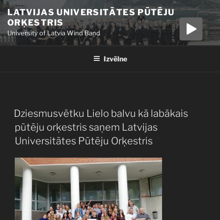
Doties
LATVIJAS UNIVERSITĀTES PŪTĒJU
uz
ORĶESTRIS
saturu
University of Latvia Wind Band
Izvēlne
PUBLICĒTS
Dziesmusvētku Lielo balvu kā labākais
pūtēju orķestris saņem Latvijas
Universitātes Pūtēju Orķestris