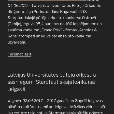
04.06.2017
– Latvijas Universitātes Pūtēju Orķestris
diriģentu Jāņa Puriņa un Jāņa Kaģa vadībā 18.
Starptautiskajā pūtēju orķestru konkursa Ostravā
(Čehija), ieguva 95,4 punktus no 100 iespējamiem un
saņēma konkursa „Grand Prix” – firmas „Arnolds &
Sons” trompeti un kļuva par absolūto konkursa
uzvarētāju.
“Latvijas
Turpināt lasīt
Universitātes
Pūtēju
Orķestris
PUBLICĒTS
Latvijas Universitātes pūtēju orķestra
uzvar
sasniegumi Starptautiskajā konkursā
konkursā
Jelgavā
Ostravā”
Jelgava, 02.04.2017.
– 2017.gada 1. un 2.aprīlī Jelgavas
pilsētas kultūras namā un Jelgavas Mūzikas vidusskolā
jau ceturto reizi notika Starptautiskais pūtēju orķestru