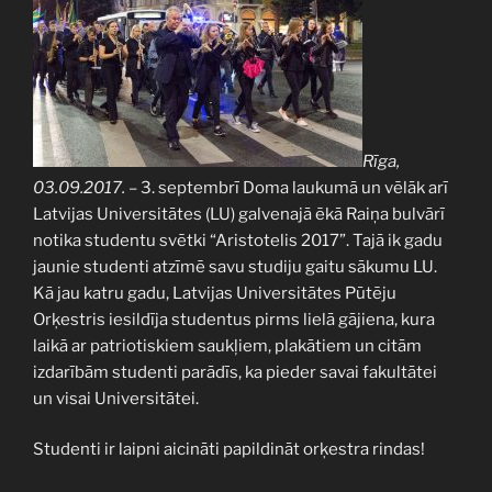
Rīga,
03.09.2017.
– 3. septembrī Doma laukumā un vēlāk arī
Latvijas Universitātes (LU) galvenajā ēkā Raiņa bulvārī
notika studentu svētki “Aristotelis 2017”. Tajā ik gadu
jaunie studenti atzīmē savu studiju gaitu sākumu LU.
Kā jau katru gadu, Latvijas Universitātes Pūtēju
Orķestris iesildīja studentus pirms lielā gājiena, kura
laikā ar patriotiskiem saukļiem, plakātiem un citām
izdarībām studenti parādīs, ka pieder savai fakultātei
un visai Universitātei.
Studenti ir laipni aicināti papildināt orķestra rindas!