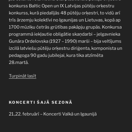
konkurss Baltic Open un IX Latvijas pūtēju orķestru
konkurss, kurā piedalījās 48 pūtēju orķestri, to vidū arī
trīs ārzemju kolektīvi no Igaunijas un Lietuvas, kopā ap
1700 mūziķu četrās grūtības pakāpju grupās. Konkursa
programmā iekļautie obligātie skaņdarbi – jelgavnieka
Gunāra Ordelovska (1927 – 1990) marši – bija veltījums
izcilā latviešu pūtēju orķestru diriģenta, komponista un
pedagoga 90 gadu jubilejai, kura tika atzīmēta
28.martā.
“Latvijas
Turpināt lasīt
Universitātes
pūtēju
orķestra
KONCERTI ŠAJĀ SEZONĀ
sasniegumi
Starptautiskajā
21.,22. februārī – Koncerti Valkā un Igaunijā
konkursā
Jelgavā”