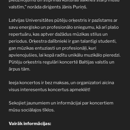
valstīm,” norāda diriģents Jānis Puriņš.
Latvijas Universitātes pūtēju orķestris ir pazīstams ar
savu enerģisko un profesionālo sniegumu, kā arī plašo
repertuāru, kas aptver dažādus mūzikas stilus un
periodus. Orķestra dalībnieki ir gan talantīgi studenti,
gan mūzikas entuziasti un profesionāļi, kuri
apvienojušies, lai kopā radītu unikālu muzikālo pieredzi.
Pūtēju orķestris regulāri koncertē Baltijas valstīs un
ārpus tām.
Ieeja koncertos ir bez maksas, un organizatori aicina
visus interesentus koncertus apmeklēt!
Sekojiet jaunumiem un informācijai par koncertiem
mūsu sociālajos tīklos.
Vairāk informācijas: