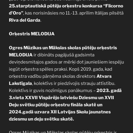
25.starptautiskā pūtēju orķestru konkursa “Flicorno
d’Oro”
, kas norisināsies no 11.-13. aprīlim Itālijas pilsētā
Riva del Garda
.
Orķestris MELODIJA
Ogres Mūzikas un Mākslas skolas pūtēju orķestris
MELODIJA
ir dibināts pagājušā gadsimta
deviņdesmitajos gados ar mērķi dot jauniešiem iespēju
iegūt orķestra spēles praksi. Kopš 2019. gada, kad
orķestra vadību pārņēma skolas direktors
Atvars
Lakstīgala
, kolektīvs ir piedzīvojis strauju attīstību.
Kolektīvs ir guvis nozīmīgus panākumus –
2023. gadā
3.vieta XXVII Vispārējo latviešu Dziesmu un XVII
Deju svētku pūtēju orķestru fināla skatē un
2024.gadā uzvara XII Latvijas Skolu jaunatnes
dziesmu un deju svētku skatē.
Ogres Mūzikas un Mākslas skolas pūtēju orķestris ir