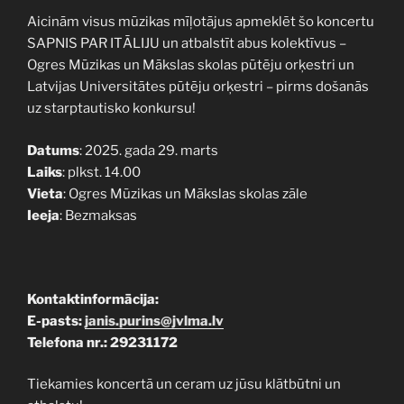
Aicinām visus mūzikas mīļotājus apmeklēt šo koncertu
SAPNIS PAR ITĀLIJU un atbalstīt abus kolektīvus –
Ogres Mūzikas un Mākslas skolas pūtēju orķestri un
Latvijas Universitātes pūtēju orķestri – pirms došanās
uz starptautisko konkursu!
Datums
: 2025. gada 29. marts
Laiks
: plkst. 14.00
Vieta
: Ogres Mūzikas un Mākslas skolas zāle
Ieeja
: Bezmaksas
Kontaktinformācija:
E-pasts:
janis.purins@jvlma.lv
Telefona nr.: 29231172
Tiekamies koncertā un ceram uz jūsu klātbūtni un