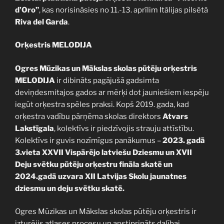
d’Oro”
, kas norisināsies no 11.-13. aprīlim Itālijas pilsētā
Riva del Garda
.
Orķestris MELODIJA
Ogres Mūzikas un Mākslas skolas pūtēju orķestris
MELODIJA
ir dibināts pagājušā gadsimta
deviņdesmitajos gados ar mērķi dot jauniešiem iespēju
iegūt orķestra spēles praksi. Kopš 2019. gada, kad
orķestra vadību pārņēma skolas direktors
Atvars
Lakstīgala
, kolektīvs ir piedzīvojis strauju attīstību.
Kolektīvs ir guvis nozīmīgus panākumus –
2023. gadā
3.vieta XXVII Vispārējo latviešu Dziesmu un XVII
Deju svētku pūtēju orķestru fināla skatē un
2024.gadā uzvara XII Latvijas Skolu jaunatnes
dziesmu un deju svētku skatē.
Ogres Mūzikas un Mākslas skolas pūtēju orķestris ir
izturējis atlases procesu un apstiprināts dalībai