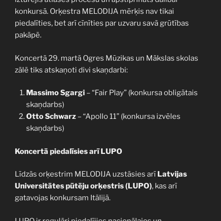
konkursā. Orķestra MELODIJA mērķis nav tikai
piedalīties, bet arī cīnīties par uzvaru savā grūtības
pakāpē.
Koncertā 29. martā Ogres Mūzikas un Mākslas skolas
zālē tiks atskaņoti divi skaņdarbi:
Massimo Sgargi
– “Fair Play” (konkursa obligātais
skaņdarbs)
Otto Schwarz
– “Apollo 11” (konkursa izvēles
skaņdarbs)
Koncertā piedalīsies arī LUPO
Līdzās orķestrim MELODIJA uzstāsies arī
Latvijas
Universitātes pūtēju orķestris (LUPO)
, kas arī
gatavojas konkursam Itālijā.
LUPO ir regulāri piedalījies nacionālajos un