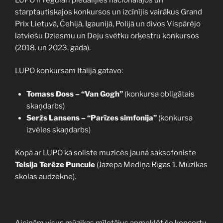
starptautiskajos konkursos un izcīnījis vairākus Grand
Prix Lietuvā, Čehijā, Igaunijā, Polijā un divos Vispārējo
latviešu Dziesmu un Deju svētku orķestru konkursos
(2018. un 2023. gadā).
LUPO konkursam Itālijā gatavo:
Tomass Doss – “Van Gogh”
(konkursa obligātais
skaņdarbs)
Seržs Lansens – “Parīzes simfonija”
(konkursa
izvēles skaņdarbs)
Kopā ar LUPO kā soliste muzicēs jaunā saksofoniste
Teisija Terēze Puncule
(Jāzepa Mediņa Rīgas 1. Mūzikas
skolas audzēkne).