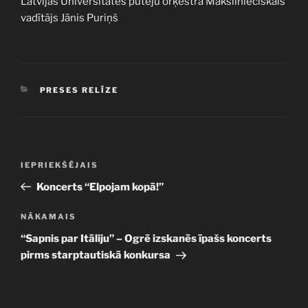
Latvijas Universitātes pūtēju orķestra Mākslinieciskais
vadītājs Jānis Puriņš
KATEGORIJAS
PRESES RELĪZE
Ziņu
Iepriekšējā
IEPRIEKŠĒJAIS
izvēlne
ziņa:
Koncerts “Elpojam kopā!”
Nākamā
NĀKAMAIS
ziņa
“Sapnis par Itāliju” – Ogrē izskanēs īpašs koncerts
pirms starptautiskā konkursa