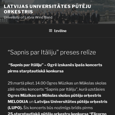
Doties
LATVIJAS UNIVERSITĀTES PŪTĒJU
uz
ORĶESTRIS
saturu
University of Latvia Wind Band
Izvēlne
PUBLICĒTS
“Sapnis par Itāliju” preses relīze
“Sapnis par Itāliju” – Ogrē izskanēs īpašs koncerts
pirms starptautiskā konkursa
29.martā plkst. 14.00 Ogres Mūzikas un Mākslas skolas
zālē notiks koncerts “Sapnis par Itāliju”, kurā uzstāsies
Ogres Mūzikas un Mākslas skolas pūtēju orķestris
MELODIJA
un
Latvijas Universitātes pūtēju orķestris
(LUPO).
Šis koncerts būs nozīmīgs brīdis pirms
25.starptautiskā pūtēju orķestru konkursa “Flicorno