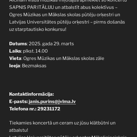
Aicinām visus mūzikas mīļotājus apmeklēt šo koncertu
SAPNIS PAR ITĀLIJU un atbalstīt abus kolektīvus –
Ogres Mūzikas un Mākslas skolas pūtēju orķestri un
Latvijas Universitātes pūtēju orķestri – pirms došanās
uz starptautisko konkursu!
Datums
: 2025. gada 29. marts
Laiks
: plkst. 14.00
Vieta
: Ogres Mūzikas un Mākslas skolas zāle
Ieeja
: Bezmaksas
Kontaktinformācija:
E-pasts:
janis.purins@jvlma.lv
Telefona nr.: 29231172
Tiekamies koncertā un ceram uz jūsu klātbūtni un
atbalstu!