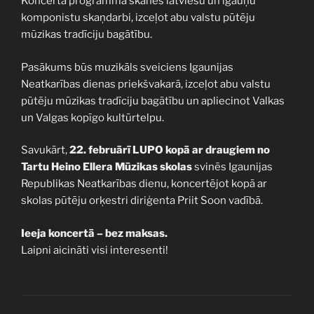
Koncerta programmā skanēs latviešu un igauņu
komponistu skaņdarbi, izceļot abu valstu pūtēju
mūzikas tradīciju bagātību.
Pasākums būs muzikāls sveiciens Igaunijas
Neatkarības dienas priekšvakarā, izceļot abu valstu
pūtēju mūzikas tradīciju bagātību un apliecinot Valkas
un Valgas kopīgo kultūrtelpu.
Savukārt,
22. februārī LUPO kopā ar draugiem no
Tartu Heino Ellera Mūzikas skolas
svinēs Igaunijas
Republikas Neatkarības dienu, koncertējot kopā ar
skolas pūtēju orķestri diriģenta Priit Soon vadībā.
Ieeja koncertā – bez maksas.
Laipni aicināti visi interesenti!