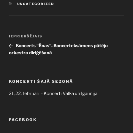
KATEGORIJAS
UNCATEGORIZED
Ziņu
Iepriekšējā
IEPRIEKŠĒJAIS
izvēlne
ziņa:
Koncerts “Ēnas”. Koncerteksāmens pūtēju
orķestra diriģēšanā
KONCERTI ŠAJĀ SEZONĀ
21.,22. februārī – Koncerti Valkā un Igaunijā
FACEBOOK