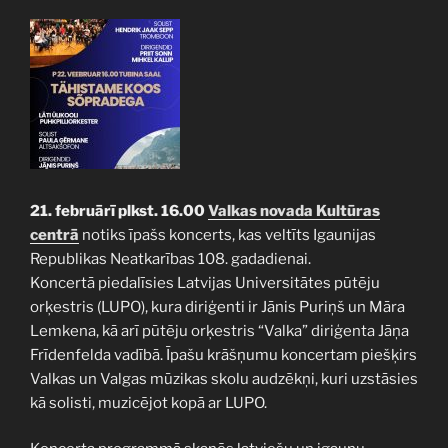
21. februārī plkst. 16.00
Valkas novada Kultūras
centrā
notiks īpašs koncerts, kas veltīts Igaunijas
Republikas Neatkarības 108. gadadienai.
Koncertā piedalīsies Latvijas Universitātes pūtēju
orķestris (LUPO), kura diriģenti ir Jānis Puriņš un Māra
Lemkena, kā arī pūtēju orķestris “Valka” diriģenta Jāņa
Frīdenfelda vadībā. Īpašu krāšņumu koncertam piešķirs
Valkas un Valgas mūzikas skolu audzēkņi, kuri uzstāsies
kā solisti, muzicējot kopā ar LUPO.