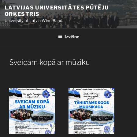
Doties
LATVIJAS UNIVERSITĀTES PŪTĒJU
uz
ORĶESTRIS
saturu
University of Latvia Wind Band
Izvēlne
PUBLICĒTS
Sveicam kopā ar mūziku